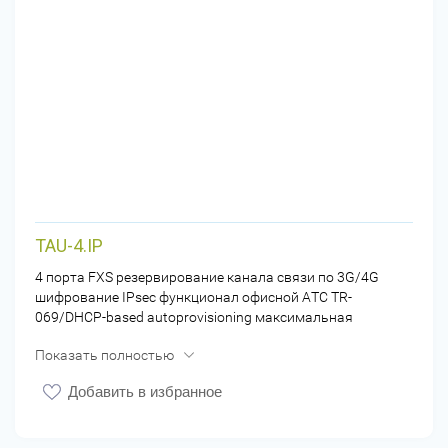
TAU-4.IP
4 порта FXS резервирование канала связи по 3G/4G
шифрование IPsec функционал офисной АТС TR-
069/DHCP-based autoprovisioning максимальная
дальность линии - 6 км измерение параметров
Показать полностью
абонентской линии
Добавить в избранное