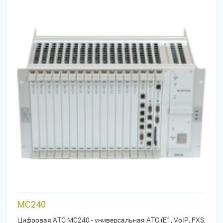
МС240
Цифровая АТС МС240 - универсальная АТС (E1, VoIP, FXS,