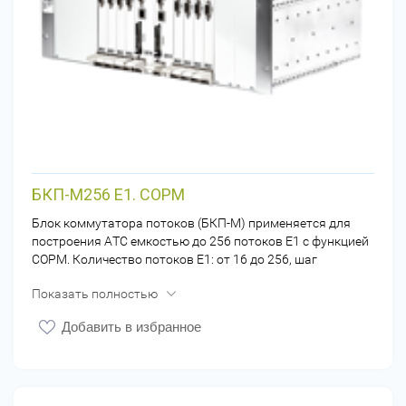
БКП-М256 E1. СОРМ
Блок коммутатора потоков (БКП-М) применяется для
построения АТС емкостью до 256 потоков Е1 с функцией
СОРМ. Количество потоков Е1: от 16 до 256, шаг
увеличения 16Е1. Подключение к пульту СОРМ по потоку
Показать полностью
Е1
Добавить в избранное