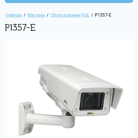
Главная
/
Магазин
/
Оборудование PoE
/
P1357-E
P1357-E