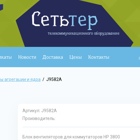
телекоммуникационного оборудование
икаты
Новости
Доставка
Цены
Контакты
ы агрегации и ядра
/
J9582A
Артикул:
J9582A
Производитель:
Блок вентиляторов для коммутаторов HP 3800