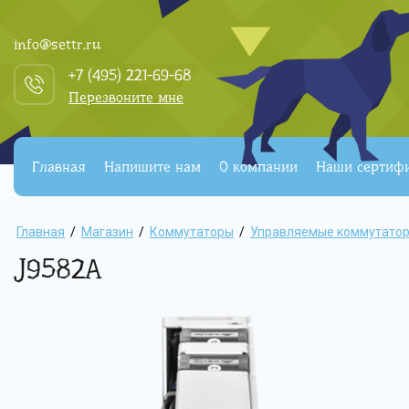
info@settr.ru
+7 (495) 221-69-68
Перезвоните мне
Главная
Напишите нам
О компании
Наши сертиф
Главная
/
Магазин
/
Коммутаторы
/
Управляемые коммутатор
J9582A