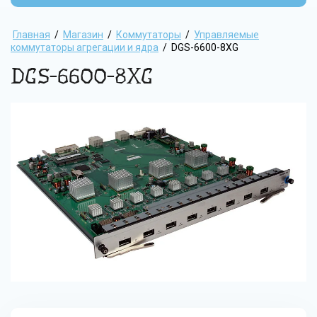
Главная
/
Магазин
/
Коммутаторы
/
Управляемые
коммутаторы агрегации и ядра
/
DGS-6600-8XG
DGS-6600-8XG