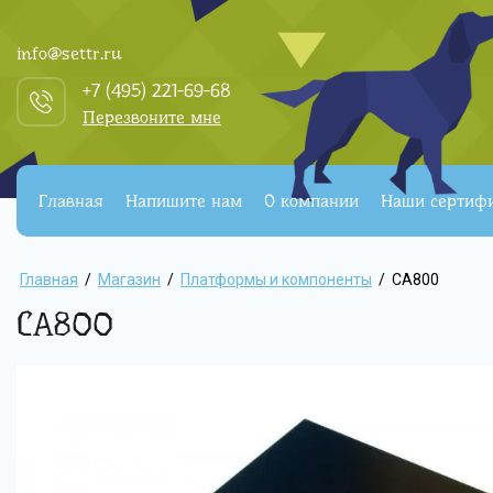
info@settr.ru
+7 (495) 221-69-68
Перезвоните мне
Главная
Напишите нам
О компании
Наши сертиф
Главная
/
Магазин
/
Платформы и компоненты
/
CA800
CA800