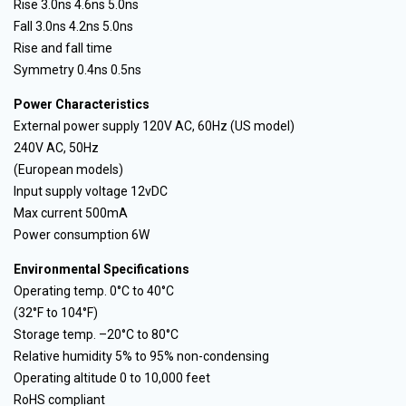
Rise 3.0ns 4.6ns 5.0ns
Fall 3.0ns 4.2ns 5.0ns
Rise and fall time
Symmetry 0.4ns 0.5ns
Power Characteristics
External power supply 120V AC, 60Hz (US model)
240V AC, 50Hz
(European models)
Input supply voltage 12vDC
Max current 500mA
Power consumption 6W
Environmental Specifications
Operating temp. 0°C to 40°C
(32°F to 104°F)
Storage temp. –20°C to 80°C
Relative humidity 5% to 95% non-condensing
Operating altitude 0 to 10,000 feet
RoHS compliant